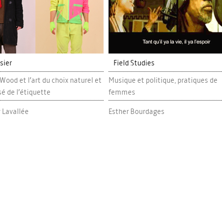
sier
Field Studies
Wood et l’art du choix naturel et
Musique et politique, pratiques de
é de l’étiquette
femmes
y Lavallée
Esther Bourdages