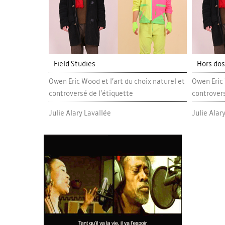
Field Studies
Hors dos
Owen Eric Wood et l’art du choix naturel et
Owen Eric 
controversé de l’étiquette
controvers
Julie Alary Lavallée
Julie Alar
image1_photo_principale275.png