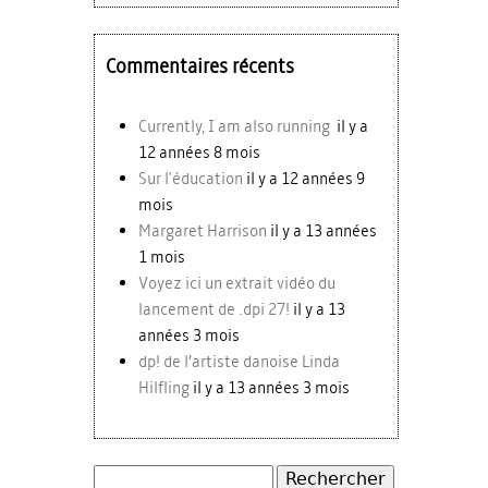
Commentaires récents
Currently, I am also running
il y a
12 années 8 mois
Sur l'éducation
il y a 12 années 9
mois
Margaret Harrison
il y a 13 années
1 mois
Voyez ici un extrait vidéo du
lancement de .dpi 27!
il y a 13
années 3 mois
dp! de l’artiste danoise Linda
Hilfling
il y a 13 années 3 mois
Rechercher