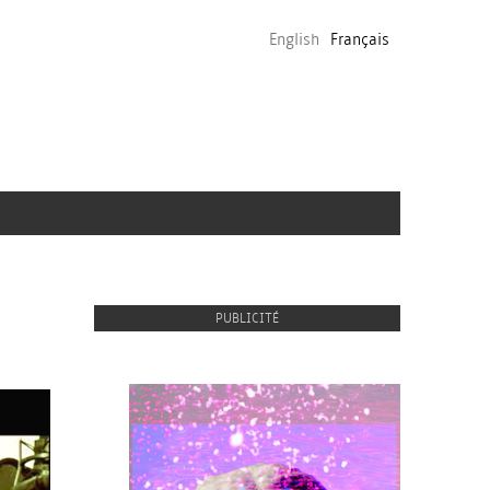
English
Français
PUBLICITÉ
proulx_jessicamaccormack2015-
le275.png
pub.jpg