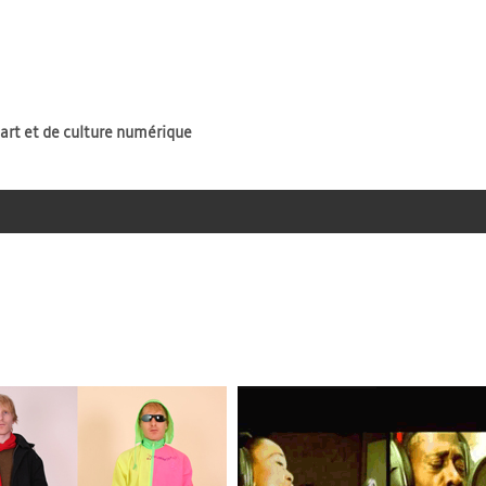
Jump to navigation
'art et de culture numérique
une.jpg
othes-make-the-man_oew_01-une.jpg
image1_photo_principa