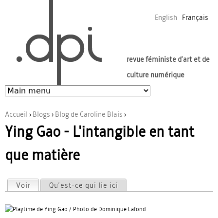
Jump to navigation
English
Français
revue féministe d'art et de
culture numérique
Accueil
›
Blogs
›
Blog de Caroline Blais
›
Ying Gao - L'intangible en tant
Vous êtes ici
que matière
Voir
(onglet actif)
Qu'est-ce qui lie ici
Onglets principaux