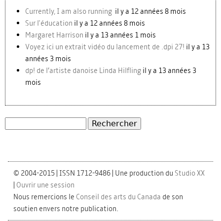
Currently, I am also running
il y a 12 années 8 mois
Sur l'éducation
il y a 12 années 8 mois
Margaret Harrison
il y a 13 années 1 mois
Voyez ici un extrait vidéo du lancement de .dpi 27!
il y a 13
années 3 mois
dp! de l’artiste danoise Linda Hilfling
il y a 13 années 3
mois
Rechercher
Formulaire de recherche
© 2004-2015 | ISSN 1712-9486 | Une production du
Studio XX
|
Ouvrir une session
Nous remercions le
Conseil des arts du Canada
de son
soutien envers notre publication.