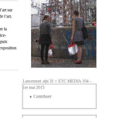
’art sur
e l’art.
re la
ice-
epuis
exposition
Lancement .dpi 31 + ETC MEDIA 104 -
Lancement .dpi 31 + ETC MEDIA 104 -
1er mai 2015
1er mai 2015
Contribuer