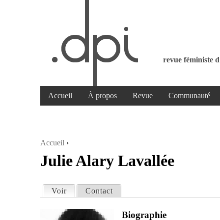
revue féministe d
Accueil
À propos
Revue
Communauté
Accueil
›
Julie Alary Lavallée
Vous êtes ici
Voir
(onglet actif)
Contact
Onglets principaux
Biographie