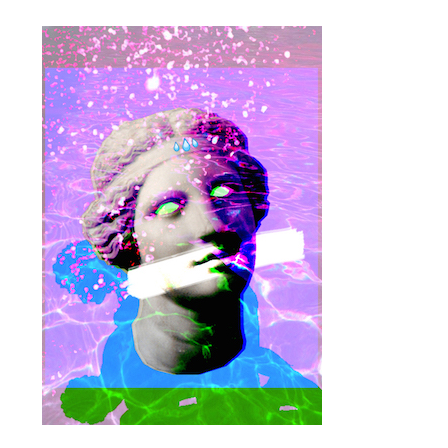
proulx_jessicamaccormack2015-
pub.jpg