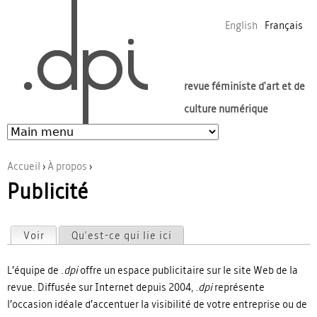
Jump to navigation
English
Français
revue féministe d'art et de
culture numérique
Accueil
›
À propos
›
Publicité
Vous êtes ici
Voir
(onglet actif)
Qu'est-ce qui lie ici
Onglets principaux
L’équipe de
.dpi
offre un espace publicitaire sur le site Web de la
revue. Diffusée sur Internet depuis 2004,
.dpi
représente
l’occasion idéale d’accentuer la visibilité de votre entreprise ou de