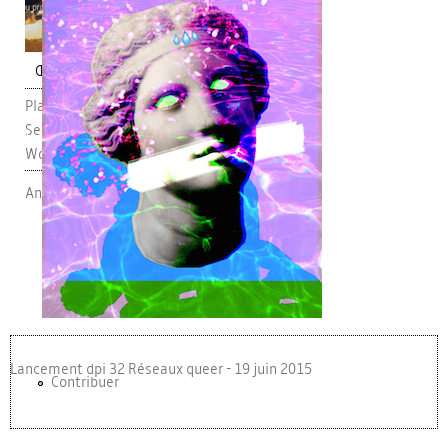
pub.jpg
Œuvre
Playing A Girl (The Council on Gender
Sensitivity and Behavioral Awareness in
World of Warcraft)
Angela Washko
Lancement dpi 32 Réseaux queer - 19 juin 2015
Contribuer