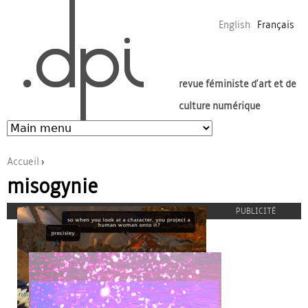
Jump to navigation
English
Français
revue féministe d'art et de
culture numérique
Accueil
›
misogynie
Vous êtes ici
PUBLICITÉ
coverimage_playing-a-girl_04-une.png
proulx_jessicamaccormack2015-