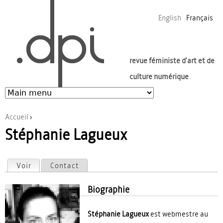
Jump to navigation
English
Français
revue féministe d'art et de
culture numérique
Accueil
›
Stéphanie Lagueux
Vous êtes ici
Voir
(onglet actif)
Contact
Onglets principaux
Biographie
Stéphanie Lagueux
est webmestre au