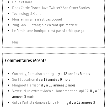
Delia et Kara
Does Carrie Fisher Have Twitter? And Other Stories
Technology & Guilt
Mon féminisme n'est pas coquet
Ying Gao - L'intangible en tant que matière
Le féminisme ironique, c'est pas si drôle que ça...
Plus
Commentaires récents
Currently, I am also running
il y a 12 années 8 mois
Sur l'éducation
il y a 12 années 9 mois
Margaret Harrison
il y a 13 années 2 mois
Voyez ici un extrait vidéo du lancement de .dpi 27!
il y a 13
années 3 mois
dp! de l’artiste danoise Linda Hilfling
il y a 13 années 3