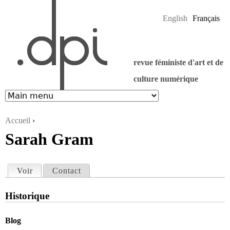
Jump to navigation
English
Français
revue féministe d'art et de
culture numérique
Accueil
›
Sarah Gram
Vous êtes ici
Voir
(onglet actif)
Contact
Onglets principaux
Historique
Blog