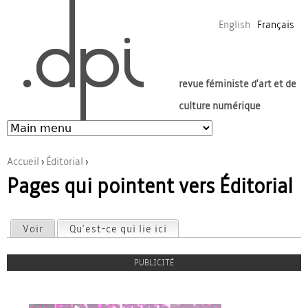
Jump to navigation
English
Français
revue féministe d'art et de
culture numérique
Accueil
›
Éditorial
›
Pages qui pointent vers Éditorial
Vous êtes ici
Voir
Qu'est-ce qui lie ici
(onglet actif)
Onglets principaux
PUBLICITÉ