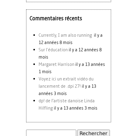
Commentaires récents
Currently, I am also running
il y a
12 années 8 mois
Sur l'éducation
il y a 12 années 8
mois
Margaret Harrison
il y a 13 années
1 mois
Voyez ici un extrait vidéo du
lancement de .dpi 27!
il y a 13
années 3 mois
dp! de l’artiste danoise Linda
Hilfling
il y a 13 années 3 mois
Rechercher