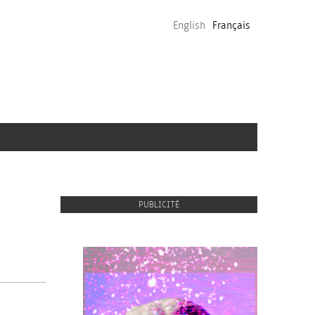
English
Français
PUBLICITÉ
proulx_jessicamaccormack2015-
pub.jpg