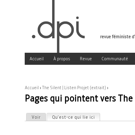
revue féministe d
Accueil
À propos
Revue
Communauté
Accueil
›
The Silent | Listen Projet (extrait)
›
Pages qui pointent vers The Si
Vous êtes ici
Voir
Qu'est-ce qui lie ici
(onglet actif)
Onglets principaux