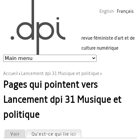
Jump to navigation
English
Français
revue féministe d'art et de
culture numérique
Accueil
›
Lancement dpi 31 Musique et politique
›
Pages qui pointent vers
Vous êtes ici
Lancement dpi 31 Musique et
politique
Voir
Qu'est-ce qui lie ici
(onglet actif)
Onglets principaux