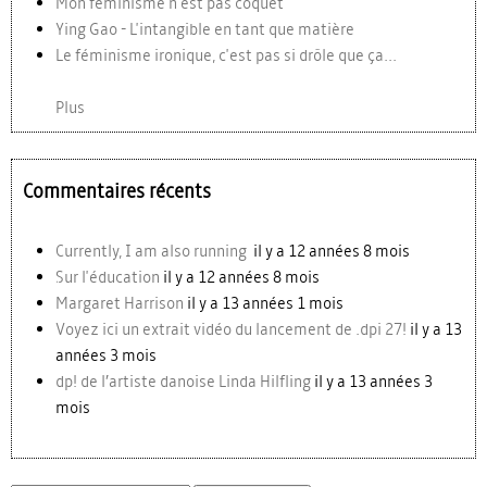
Mon féminisme n'est pas coquet
Ying Gao - L'intangible en tant que matière
Le féminisme ironique, c'est pas si drôle que ça...
Plus
Commentaires récents
Currently, I am also running
il y a 12 années 8 mois
Sur l'éducation
il y a 12 années 8 mois
Margaret Harrison
il y a 13 années 1 mois
Voyez ici un extrait vidéo du lancement de .dpi 27!
il y a 13
années 3 mois
dp! de l’artiste danoise Linda Hilfling
il y a 13 années 3
mois