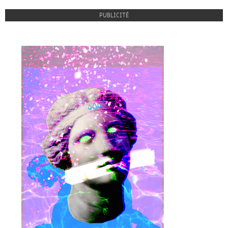
PUBLICITÉ
proulx_jessicamaccormack2015-
pub.jpg