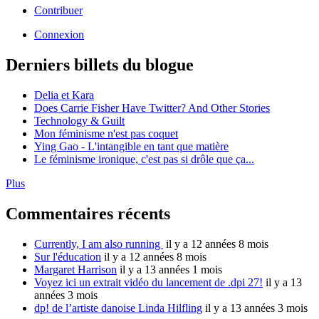
Contribuer
Connexion
Derniers billets du blogue
Delia et Kara
Does Carrie Fisher Have Twitter? And Other Stories
Technology & Guilt
Mon féminisme n'est pas coquet
Ying Gao - L'intangible en tant que matière
Le féminisme ironique, c'est pas si drôle que ça...
Plus
Commentaires récents
Currently, I am also running
il y a 12 années 8 mois
Sur l'éducation
il y a 12 années 8 mois
Margaret Harrison
il y a 13 années 1 mois
Voyez ici un extrait vidéo du lancement de .dpi 27!
il y a 13
années 3 mois
dp! de l’artiste danoise Linda Hilfling
il y a 13 années 3 mois