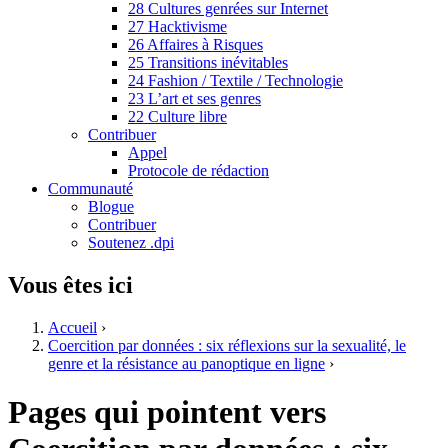
28 Cultures genrées sur Internet
27 Hacktivisme
26 Affaires à Risques
25 Transitions inévitables
24 Fashion / Textile / Technologie
23 L’art et ses genres
22 Culture libre
Contribuer
Appel
Protocole de rédaction
Communauté
Blogue
Contribuer
Soutenez .dpi
Vous êtes ici
Accueil
›
Coercition par données : six réflexions sur la sexualité, le
genre et la résistance au panoptique en ligne
›
Pages qui pointent vers