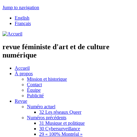
Jump to navigation
English
Français
revue féministe d'art et de culture
numérique
Accueil
À propos
Mission et historique
Contact
Équipe
Publicité
Revue
Numéro actuel
32 Les réseaux Queer
Numéros précédents
31 Musique et politique
30 Cybersurveillance
29 « 100% Montréal »