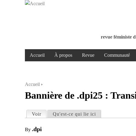
revue féministe d
Accueil
À propos
Revue
Communauté
Accueil
›
Bannière de .dpi25 : Transi
Vous êtes ici
Voir
(onglet actif)
Qu'est-ce qui lie ici
Onglets principaux
.dpi
By