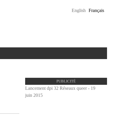
English
Français
PUBLICITÉ
Lancement dpi 32 Réseaux queer - 19
juin 2015
proulx_
pub.jpg