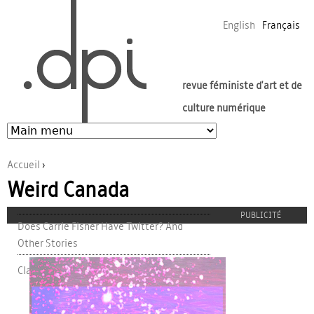
Jump to navigation
English
Français
revue féministe d'art et de
culture numérique
Accueil
›
Weird Canada
Vous êtes ici
PUBLICITÉ
Does Carrie Fisher Have Twitter? And
Other Stories
Claire Paquet
proulx_jessicamaccormack2015-