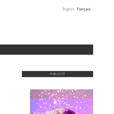
English
Français
PUBLICITÉ
proulx_jessicamaccormack2015-
pub.jpg