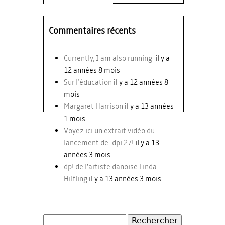
Commentaires récents
Currently, I am also running
il y a
12 années 8 mois
Sur l'éducation
il y a 12 années 8
mois
Margaret Harrison
il y a 13 années
1 mois
Voyez ici un extrait vidéo du
lancement de .dpi 27!
il y a 13
années 3 mois
dp! de l’artiste danoise Linda
Hilfling
il y a 13 années 3 mois
Rechercher