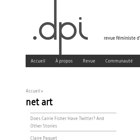
revue féministe d
Accueil
À propos
Revue
Communauté
Accueil
›
net art
Vous êtes ici
Does Carrie Fisher Have Twitter? And
Other Stories
Claire Paquet