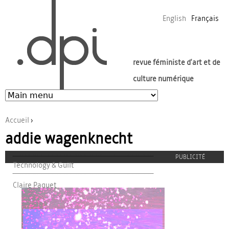
Jump to navigation
English
Français
revue féministe d'art et de
culture numérique
Accueil
›
addie wagenknecht
Vous êtes ici
PUBLICITÉ
Technology & Guilt
Claire Paquet
proulx_jessicamaccormack2015-