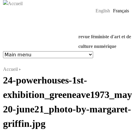
Jump to navigation
English
Français
revue féministe d'art et de
culture numérique
Accueil
›
24-powerhouses-1st-
Vous êtes ici
exhibition_greeneave1973_may
20-june21_photo-by-margaret-
griffin.jpg